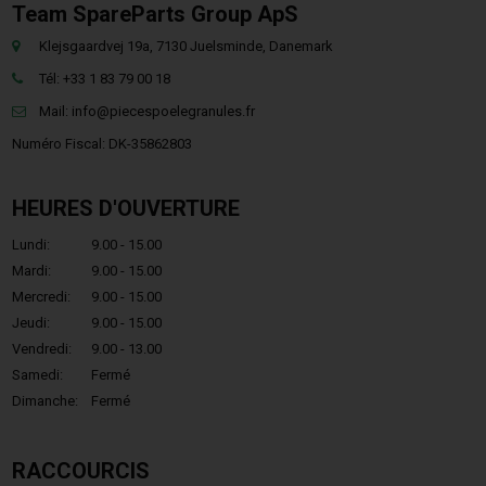
Team SpareParts Group ApS
Klejsgaardvej 19a, 7130 Juelsminde, Danemark
Tél: +33 1 83 79 00 18
Mail:
info@piecespoelegranules.fr
Numéro Fiscal: DK-35862803
HEURES D'OUVERTURE
Lundi:
9.00 - 15.00
Mardi:
9.00 - 15.00
Mercredi:
9.00 - 15.00
Jeudi:
9.00 - 15.00
Vendredi:
9.00 - 13.00
Samedi:
Fermé
Dimanche:
Fermé
RACCOURCIS