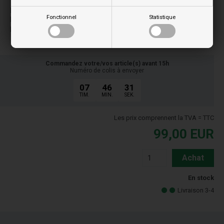
P
Fonctionnel
Statistique
PO 81
PO 90
Commandez votre/vos article(s) avant 15h
Numéro de colis à envoyer
07
46
30
TIM.
MIN.
SEK.
Les prix comprennent la TVA = TTC
99,00
EUR
Achat
En stock
Livraison 3-4