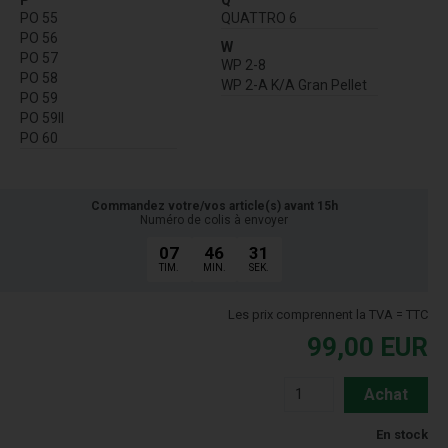
PO 55
QUATTRO 6
PO 56
W
PO 57
WP 2-8
PO 58
WP 2-A K/A Gran Pellet
PO 59
PO 59II
PO 60
Commandez votre/vos article(s) avant 15h
Numéro de colis à envoyer
07
46
30
TIM.
MIN.
SEK.
Les prix comprennent la TVA = TTC
99,00
EUR
Achat
En stock