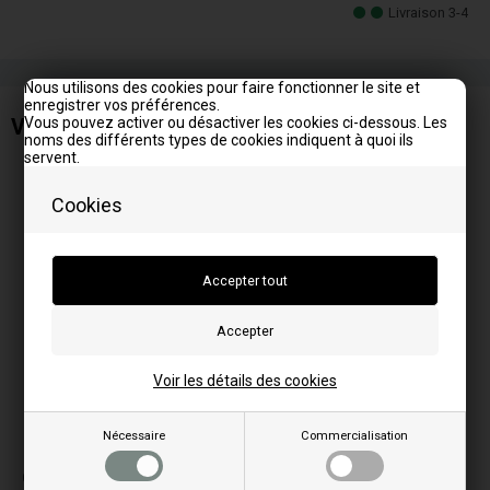
Livraison 3-4
Nous utilisons des cookies pour faire fonctionner le site et
enregistrer vos préférences.
Ventilateur / Tangentiel pour Wamsler
Vous pouvez activer ou désactiver les cookies ci-dessous. Les
noms des différents types de cookies indiquent à quoi ils
servent.
Cookies
Voir les détails des cookies
Nécessaire
Commercialisation
La photo peut varier selon le modèle
Correspond aux modèles: