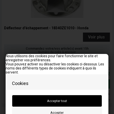
Déflecteur d'échappement - 18340ZE1010 - Honda
Voir plus
Commandez votre/vos article(s) avant 15h
Numéro de colis à envoyer
Nous utilisons des cookies pour faire fonctionner le site et
Votre commande sera expédiée le mandag
enregistrer vos préférences.
Vous pouvez activer ou désactiver les cookies ci-dessous. Les
noms des différents types de cookies indiquent à quoi ils
Les prix comprennent la TVA = TTC
servent.
43,08
EUR
Cookies
Ajouter au panier
En stock
Livraison 5-7