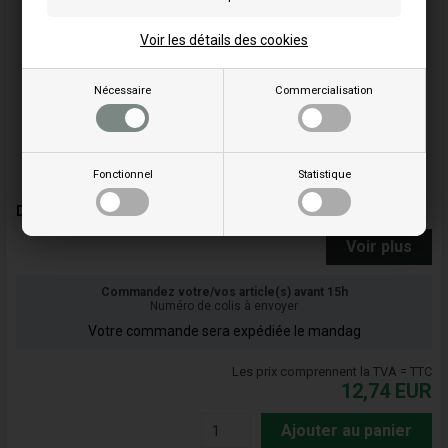
Voir les détails des cookies
Nécessaire
Commercialisation
Fonctionnel
Statistique
Déflecteur d'échappement, type court - GX20000000 - Honda
Voir plus
Commandez votre/vos article(s) avant 15h
Numéro de colis à envoyer
Votre commande sera expédiée le mandag
Les prix comprennent la TVA = TTC
12,74
EUR
Ajouter au panier