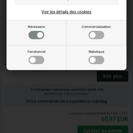
Voir les détails des cookies
Nécessaire
Commercialisation
Fonctionnel
Statistique
"Câble de frein moteur Castelgarden, réf : 1810007180."
Voir plus
Commandez votre/vos article(s) avant 15h
Numéro de colis à envoyer
Votre commande sera expédiée le mandag
Les prix comprennent la TVA = TTC
60,97
EUR
Ajouter au panier