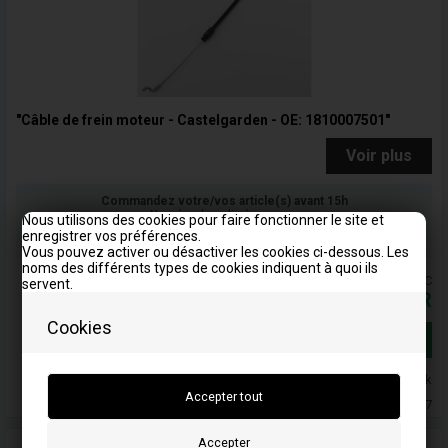
"Câble de frein moteur - Castelgarden - OE: 1810007501"
Voir plus
Commandez votre/vos article(s) avant 15h
Numéro de colis à envoyer
Nous utilisons des cookies pour faire fonctionner le site et
enregistrer vos préférences.
Votre commande sera expédiée le mandag
Vous pouvez activer ou désactiver les cookies ci-dessous. Les
noms des différents types de cookies indiquent à quoi ils
Les prix comprennent la TVA = TTC
servent.
17,25
EUR
Cookies
Ajouter au panier
En stock
Livraison 5-7