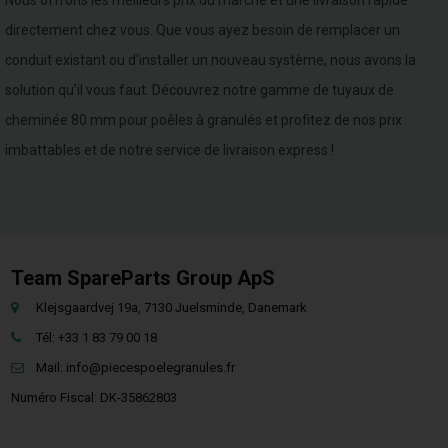
Nous offrons les meilleurs prix du marché et une livraison rapide
directement chez vous. Que vous ayez besoin de remplacer un
conduit existant ou d'installer un nouveau système, nous avons la
solution qu’il vous faut. Découvrez notre gamme de tuyaux de
cheminée 80 mm pour poêles à granulés et profitez de nos prix
imbattables et de notre service de livraison express !
Team SpareParts Group ApS
Klejsgaardvej 19a, 7130 Juelsminde, Danemark
Tél: +33 1 83 79 00 18
Mail:
info@piecespoelegranules.fr
Numéro Fiscal: DK-35862803