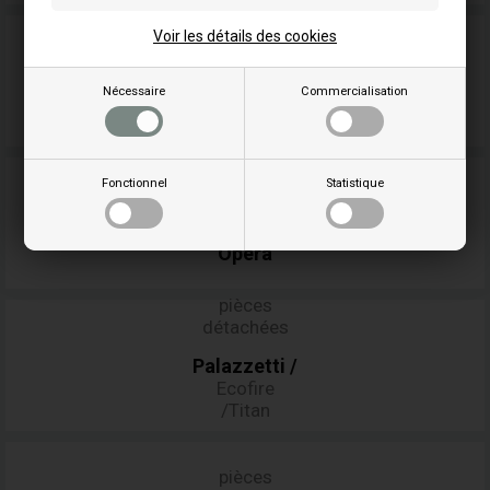
Voir les détails des cookies
pièces
détachées
Nécessaire
Commercialisation
Nemaxx
Fonctionnel
Statistique
pièces
détachées
Opera
pièces
détachées
Palazzetti
/
Ecofire
/Titan
pièces