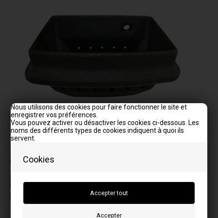
Nous utilisons des cookies pour faire fonctionner le site et
enregistrer vos préférences.
Vous pouvez activer ou désactiver les cookies ci-dessous. Les
noms des différents types de cookies indiquent à quoi ils
servent.
La photo peut varier selon le modèle
Correspond aux modèles:NB. N'oubliez pas la corde en
Cookies
fibre de verre et de la silicone.
I
N
Inserto 700
Noemi
Inserto 700 Elite Crystal
Noemi Steel
Noemi Steel Elite