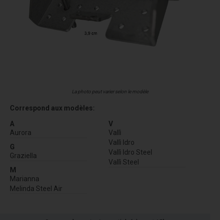
La photo peut varier selon le modèle
Correspond aux modèles:
A
V
Aurora
Vallì
Vallì Idro
G
Vallì Idro Steel
Graziella
Vallì Steel
M
Marianna
Melinda Steel Air