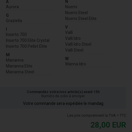
A
N
Aurora
Noemi
Noemi Steel
G
Noemi Steel Elite
Graziella
V
I
Vallì
Inserto 700
Vallì Idro
Inserto 700 Elite Crystal
Vallì Idro Steel
Inserto 700 Pellet Elite
Vallì Steel
M
W
Marianna
Wanna Idro
Marianna Elite
Marianna Steel
Commandez votre/vos article(s) avant 15h
Numéro de colis à envoyer
Votre commande sera expédiée le mandag
Les prix comprennent la TVA = TTC
28,00
EUR