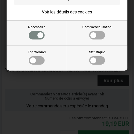
Voir les détails des cookies
Nécessaire
Commercialisation
Fonctionnel
Statistique
"Douille d'écartement 8/20/21 - AL-KO - AKP109261005229"
Voir plus
Commandez votre/vos article(s) avant 15h
Numéro de colis à envoyer
Votre commande sera expédiée le mandag
Les prix comprennent la TVA = TTC
19,19
EUR