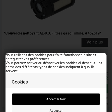
"Couvercle nettoyant AL-KO, Filtres gasoil inline, #462619"
Voir plus
Commandez votre/vos article(s) avant 15h
Nous utilisons des cookies pour faire fonctionner le site et
Numéro de colis à envoyer
enregistrer vos préférences.
Vous pouvez activer ou désactiver les cookies ci-dessous. Les
Votre commande sera expédiée le mandag
noms des différents types de cookies indiquent à quoi ils
servent.
Les prix comprennent la TVA = TTC
20,81
EUR
Cookies
Ajouter au panier
En stock
Livraison 5-7