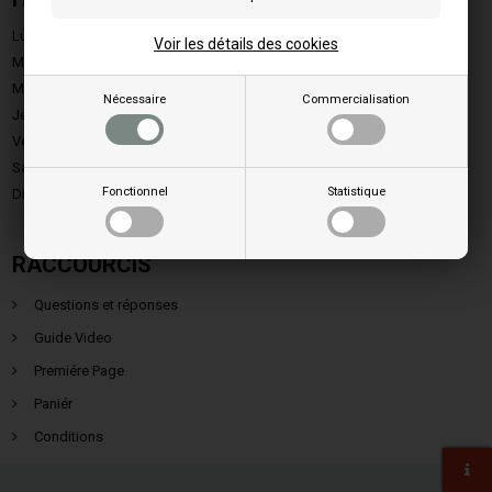
Lundi:
9.00 - 15.00
Voir les détails des cookies
Mardi:
9.00 - 15.00
Mercredi:
9.00 - 15.00
Nécessaire
Commercialisation
Jeudi:
9.00 - 15.00
Vendredi:
9.00 - 13.00
Samedi:
Fermé
Fonctionnel
Statistique
Dimanche:
Fermé
RACCOURCIS
Questions et réponses
Guide Video
Premiére Page
Paniér
Conditions