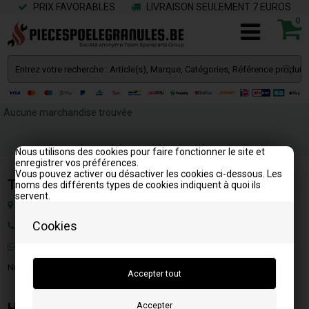
PRIX FAVORABLES
LIVRAISON SEULEMENT 7 EUROS
0
Aucune marchandise trouvée
Nous utilisons des cookies pour faire fonctionner le site et
enregistrer vos préférences.
Vous pouvez activer ou désactiver les cookies ci-dessous. Les
Team SpareParts Group ApS
noms des différents types de cookies indiquent à quoi ils
servent.
Klejsgaardvej 19a, 7130 Juelsminde, Danemark
Cookies
Tél: +33 1 83 79 00 18
Mail:
info@piecespoelegranules.fr
Numéro Fiscal: DK-35862803
HEURES D'OUVERTURE