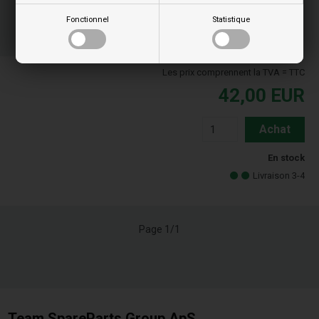
Numéro de colis à envoyer
Fonctionnel
Statistique
08
55
07
TIM.
MIN.
SEK.
Les prix comprennent la TVA = TTC
42,00
EUR
Achat
En stock
Livraison 3-4
Page 1/1
Team SpareParts Group ApS