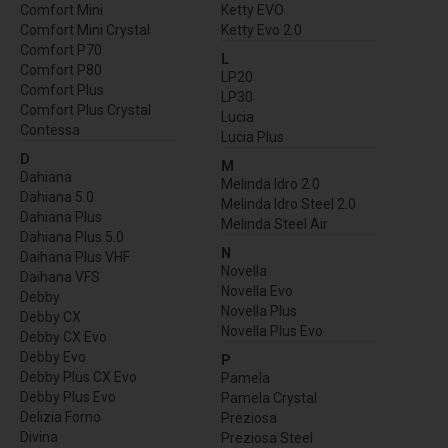
Comfort Mini
Ketty EVO
Comfort Mini Crystal
Ketty Evo 2.0
Comfort P70
L
Comfort P80
LP20
Comfort Plus
LP30
Comfort Plus Crystal
Lucia
Contessa
Lucia Plus
D
M
Dahiana
Melinda Idro 2.0
Dahiana 5.0
Melinda Idro Steel 2.0
Dahiana Plus
Melinda Steel Air
Dahiana Plus 5.0
N
Daihana Plus VHF
Novella
Daihana VFS
Novella Evo
Debby
Novella Plus
Debby CX
Novella Plus Evo
Debby CX Evo
Debby Evo
P
Debby Plus CX Evo
Pamela
Debby Plus Evo
Pamela Crystal
Delizia Forno
Preziosa
Divina
Preziosa Steel