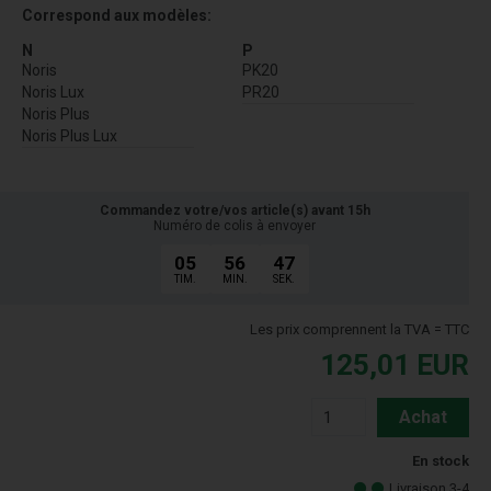
Correspond aux modèles:
N
P
Noris
PK20
Noris Lux
PR20
Noris Plus
Noris Plus Lux
Commandez votre/vos article(s) avant 15h
Numéro de colis à envoyer
05
56
46
TIM.
MIN.
SEK.
Les prix comprennent la TVA = TTC
125,01
EUR
Achat
En stock
Livraison 3-4