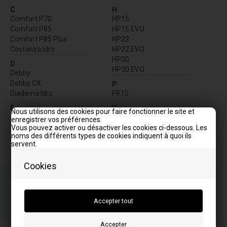
C
H
Comfort P70
HP15
Comfort P85
HP15 EVO
Comfort P85 Plus
HP22
Costanza Idro
HP22 EVO
HP30
D
HP30 EVO
Debby
Debby CX
P
Diadema Idro
PK15
E
V
Nous utilisons des cookies pour faire fonctionner le site et
Evelyne Idro
Virna Idro
enregistrer vos préférences.
Vous pouvez activer ou désactiver les cookies ci-dessous. Les
F
noms des différents types de cookies indiquent à quoi ils
Fiandra Idro
servent.
Cookies
Commandez votre/vos article(s) avant 15h
Numéro de colis à envoyer
05
56
46
TIM.
MIN.
SEK.