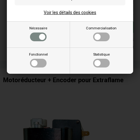
Les prix comprennent la TVA = TTC
109,00
EUR
Voir les détails des cookies
Achat
Nécessaire
Commercialisation
En stock
Livraison 3-4
Fonctionnel
Statistique
Motoréducteur + Encoder pour Extraflame