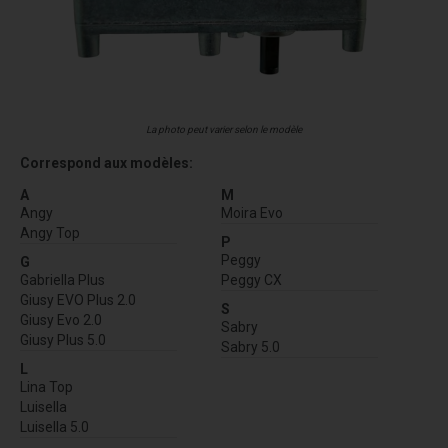
La photo peut varier selon le modèle
Correspond aux modèles:
A
M
Angy
Moira Evo
Angy Top
P
Peggy
G
Gabriella Plus
Peggy CX
Giusy EVO Plus 2.0
S
Giusy Evo 2.0
Sabry
Giusy Plus 5.0
Sabry 5.0
L
Lina Top
Luisella
Luisella 5.0