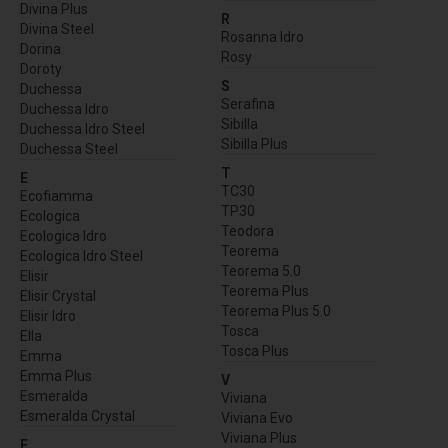
Divina Plus
R
Divina Steel
Rosanna Idro
Dorina
Rosy
Doroty
S
Duchessa
Serafina
Duchessa Idro
Sibilla
Duchessa Idro Steel
Sibilla Plus
Duchessa Steel
T
E
TC30
Ecofiamma
TP30
Ecologica
Teodora
Ecologica Idro
Teorema
Ecologica Idro Steel
Teorema 5.0
Elisir
Teorema Plus
Elisir Crystal
Teorema Plus 5.0
Elisir Idro
Tosca
Ella
Tosca Plus
Emma
Emma Plus
V
Esmeralda
Viviana
Esmeralda Crystal
Viviana Evo
Viviana Plus
F