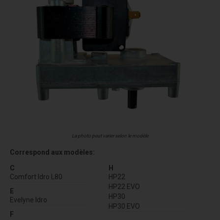
La photo peut varier selon le modèle
Correspond aux modèles:
C
H
Comfort Idro L80
HP22
HP22 EVO
E
HP30
Evelyne Idro
HP30 EVO
F