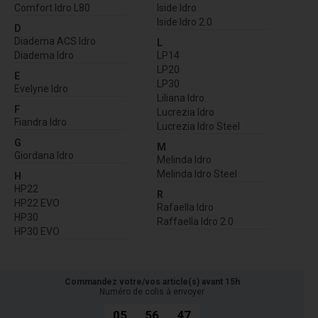
Comfort Idro L80
Iside Idro
Iside Idro 2.0
D
Diadema ACS Idro
L
Diadema Idro
LP14
LP20
E
LP30
Evelyne Idro
Liliana Idro
F
Lucrezia Idro
Fiandra Idro
Lucrezia Idro Steel
G
M
Giordana Idro
Melinda Idro
Melinda Idro Steel
H
HP22
R
HP22 EVO
Rafaella Idro
HP30
Raffaella Idro 2.0
HP30 EVO
Commandez votre/vos article(s) avant 15h
Numéro de colis à envoyer
05
56
46