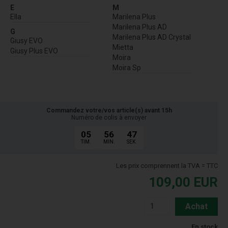
E
M
Ella
Marilena Plus
Marilena Plus AD
G
Marilena Plus AD Crystal
Giusy EVO
Mietta
Giusy Plus EVO
Moira
Moira Sp
Commandez votre/vos article(s) avant 15h
Numéro de colis à envoyer
05
56
46
TIM.
MIN.
SEK.
Les prix comprennent la TVA = TTC
109,00
EUR
Achat
En stock