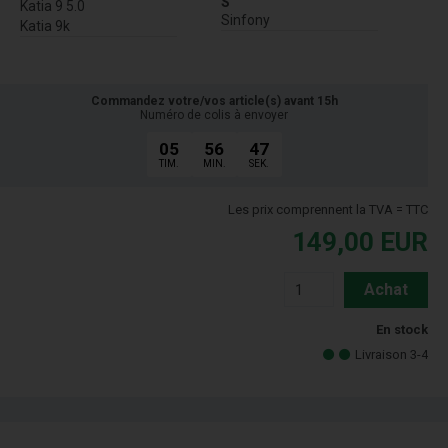
S
Katia 9 5.0
Sinfony
Katia 9k
Commandez votre/vos article(s) avant 15h
Numéro de colis à envoyer
05
56
46
TIM.
MIN.
SEK.
Les prix comprennent la TVA = TTC
149,00
EUR
Achat
En stock
Livraison 3-4