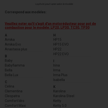
La photo peut varier selon le modèle
Correspond aux modèles:
Veuillez noter qu'il s'agit d'un motoréducteur pour pot de
combustion pour le modèle: LP20, LP30, TC30, TP30
A
H
Amika
HP15
Amika Evo
HP15 EVO
Anastasia plus
HP22
HP22 EVO
B
Baby
I
Babyfiamma
Irina
Bella
Irma
Bella Lux
Irma Plus
Isabella
C
Celina
K
Clementina
Karolina
Cleopatra
Karolina Steel
Comfort Idro
Ketty
Comfort Maxi
Ketty 5.0