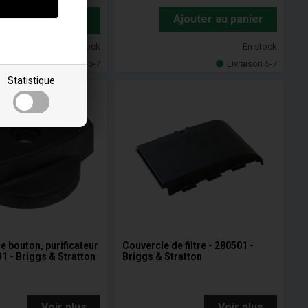
Ajouter au
Ajouter au panier
panier
En stock
En stock
Livraison 5-7
Livraison 5-7
Statistique
e bouton, purificateur
Couvercle de filtre - 280501 -
31 - Briggs & Stratton
Briggs & Stratton
Voir plus
Voir plus