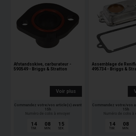
Afstandsskive, carburateur -
Assemblage de Renifl
590549 - Briggs & Stratton
495734 - Briggs & Str
Voir plus
Commandez votre/vos article(s) avant
Commandez votre/vos art
15h
15h
Numéro de colis à envoyer
Numéro de colis à 
14
08
14
14
08
TIM.
MIN.
SEK.
TIM.
MIN.