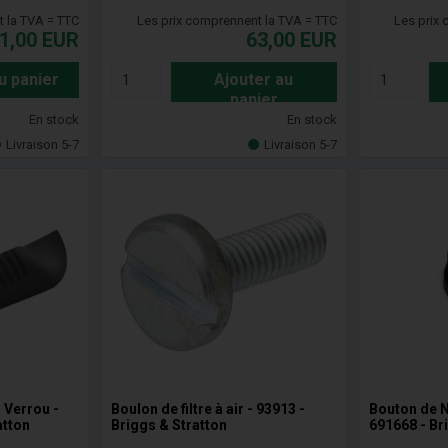
t la TVA = TTC
Les prix comprennent la TVA = TTC
Les prix
1,00
EUR
63,00
EUR
u panier
Ajouter au
panier
En stock
En stock
Livraison 5-7
Livraison 5-7
à Verrou -
Boulon de filtre à air - 93913 -
Bouton de N
atton
Briggs & Stratton
691668 - Br