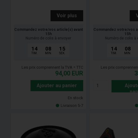
Voir plus
Commandez votre/vos article(s) avant
Commandez votre/vos art
15h
15h
Numéro de colis à envoyer
Numéro de colis à 
14
08
14
14
08
TIM.
MIN.
SEK.
TIM.
MIN.
Les prix comprennent la TVA = TTC
Les prix comprennen
94,00
EUR
3
Ajouter au panier
Ajout
pan
En stock
Livraison 5-7