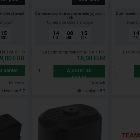
icle(s) avant
Commandez votre/vos article(s) avant
Commandez vo
15h
envoyer
Numéro de colis à envoyer
Numéro
14
14
08
14
14
SEK.
TIM.
MIN.
SEK.
TIM.
t la TVA = TTC
Les prix comprennent la TVA = TTC
Les prix
9,00
EUR
16,00
EUR
u panier
Ajouter au
panier
En stock
En stock
Livraison 5-7
Livraison 5-7