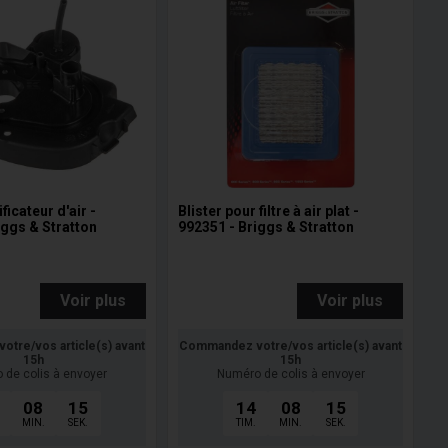
ficateur d'air -
Blister pour filtre à air plat -
iggs & Stratton
992351 - Briggs & Stratton
Voir plus
Voir plus
tre/vos article(s) avant
Commandez votre/vos article(s) avant
15h
15h
 de colis à envoyer
Numéro de colis à envoyer
08
14
14
08
14
MIN.
SEK.
TIM.
MIN.
SEK.