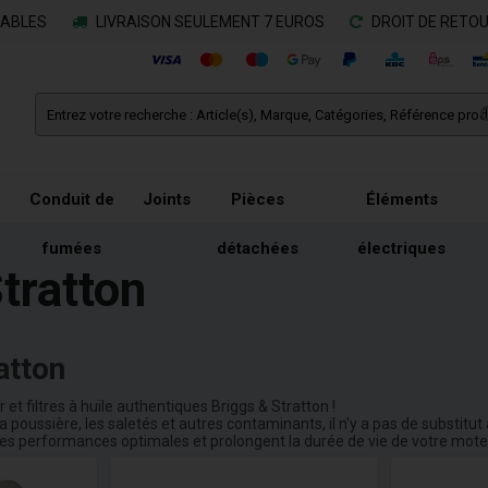
RABLES
LIVRAISON SEULEMENT 7 EUROS
DROIT DE RETOU
Conduit de
Joints
Pièces
Éléments
n
fumées
détachées
électriques
Stratton
atton
r et filtres à huile authentiques Briggs & Stratton !
 poussière, les saletés et autres contaminants, il n'y a pas de substitut à 
t des performances optimales et prolongent la durée de vie de votre mote