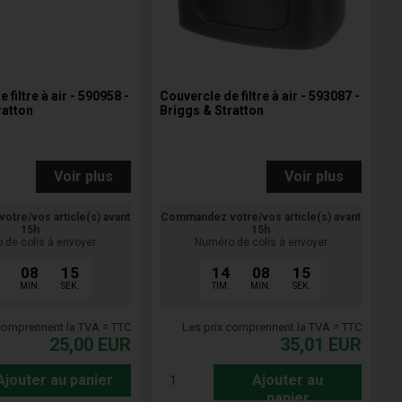
 filtre à air - 590958 -
Couvercle de filtre à air - 593087 -
ratton
Briggs & Stratton
Voir plus
Voir plus
tre/vos article(s) avant
Commandez votre/vos article(s) avant
15h
15h
 de colis à envoyer
Numéro de colis à envoyer
08
14
14
08
14
MIN.
SEK.
TIM.
MIN.
SEK.
 comprennent la TVA = TTC
Les prix comprennent la TVA = TTC
25,00
EUR
35,01
EUR
Ajouter au panier
Ajouter au
panier