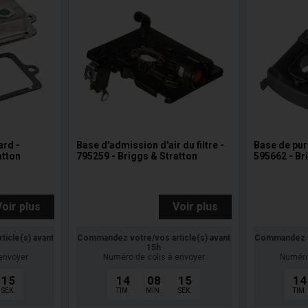
ard -
Base d'admission d'air du filtre -
Base de puri
atton
795259 - Briggs & Stratton
595662 - Br
Voir plus
Voir plus
icle(s) avant
Commandez votre/vos article(s) avant
Commandez vo
15h
envoyer
Numéro de colis à envoyer
Numéro
14
14
08
14
14
SEK.
TIM.
MIN.
SEK.
TIM.