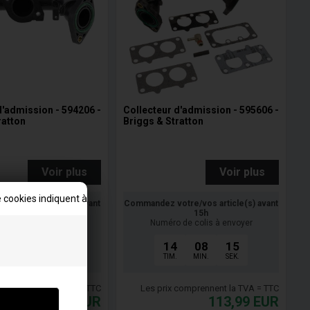
d'admission - 594206 -
Collecteur d'admission - 595606 -
ratton
Briggs & Stratton
Voir plus
Voir plus
 cookies indiquent à
tre/vos article(s) avant
Commandez votre/vos article(s) avant
15h
15h
 de colis à envoyer
Numéro de colis à envoyer
08
14
14
08
14
MIN.
SEK.
TIM.
MIN.
SEK.
 comprennent la TVA = TTC
Les prix comprennent la TVA = TTC
73,00
EUR
113,99
EUR