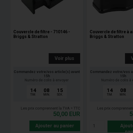
Couvercle de filtre - 710146 -
Couvercle de filtre à a
Briggs & Stratton
Briggs & Stratton
Voir plus
Commandez votre/vos article(s) avant
Commandez votre/vos art
15h
15h
Numéro de colis à envoyer
Numéro de colis à 
14
08
14
14
08
TIM.
MIN.
SEK.
TIM.
MIN.
Les prix comprennent la TVA = TTC
Les prix comprennen
50,00
EUR
5
Ajouter au panier
Ajout
pan