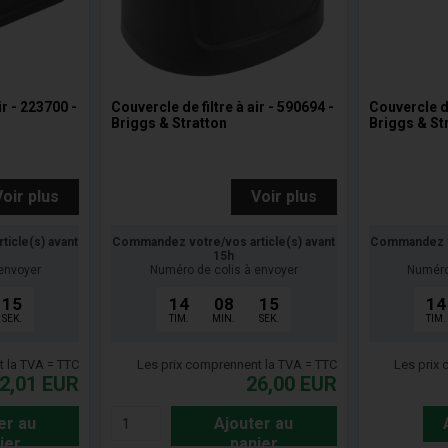
ir - 223700 -
Couvercle de filtre à air - 590694 -
Couvercle de
Briggs & Stratton
Briggs & St
Voir plus
Voir plus
icle(s) avant
Commandez votre/vos article(s) avant
Commandez vo
15h
envoyer
Numéro de colis à envoyer
Numéro
14
14
08
14
14
SEK.
TIM.
MIN.
SEK.
TIM.
t la TVA = TTC
Les prix comprennent la TVA = TTC
Les prix
2,01
EUR
26,00
EUR
er au
Ajouter au
ier
panier