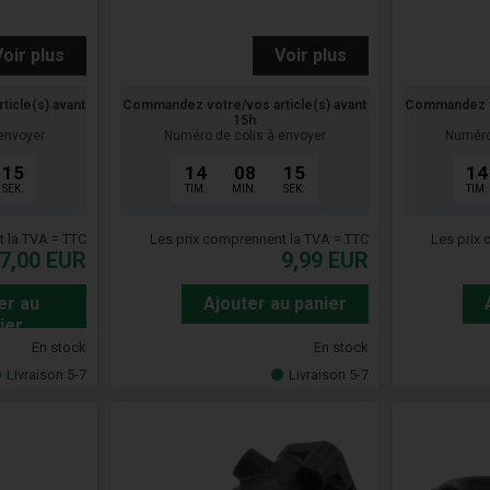
Voir plus
Voir plus
icle(s) avant
Commandez votre/vos article(s) avant
Commandez vo
15h
envoyer
Numéro de colis à envoyer
Numéro
14
14
08
14
14
SEK.
TIM.
MIN.
SEK.
TIM.
t la TVA = TTC
Les prix comprennent la TVA = TTC
Les prix
7,00
EUR
9,99
EUR
er au
Ajouter au panier
ier
En stock
En stock
Livraison 5-7
Livraison 5-7