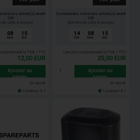
tre/vos article(s) avant
Commandez votre/vos article(s) avant
15h
15h
 de colis à envoyer
Numéro de colis à envoyer
08
14
14
08
14
MIN.
SEK.
TIM.
MIN.
SEK.
 comprennent la TVA = TTC
Les prix comprennent la TVA = TTC
12,00
EUR
25,00
EUR
Ajouter au
Ajouter au
panier
panier
En stock
En stock
Livraison 5-7
Livraison 5-7