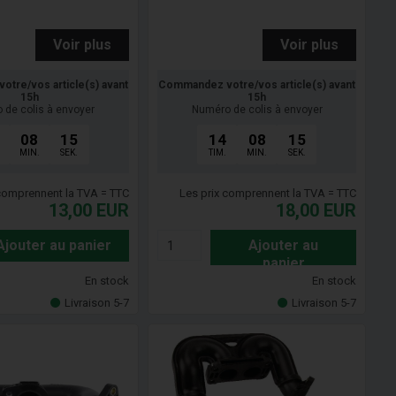
Voir plus
Voir plus
tre/vos article(s) avant
Commandez votre/vos article(s) avant
15h
15h
 de colis à envoyer
Numéro de colis à envoyer
08
14
14
08
14
MIN.
SEK.
TIM.
MIN.
SEK.
 comprennent la TVA = TTC
Les prix comprennent la TVA = TTC
13,00
EUR
18,00
EUR
Ajouter au panier
Ajouter au
panier
En stock
En stock
Livraison 5-7
Livraison 5-7