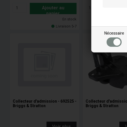
Ajouter au
Ajout
panier
pan
En stock
Livraison 5-7
Nécessaire
Collecteur d'admission - 692525 -
Collecteur d'admissio
Briggs & Stratton
Briggs & Stratton
Voir plus