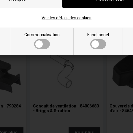
er au
Ajouter au
ier
panier
Voir les détails des cookies
En stock
En stock
Livraison 5-7
Livraison 5-7
Commercialisation
Fonctionnel
n - 790284 -
Conduit de ventilation - 84006680
Couvercle d
- Briggs & Stratton
d'air - 8464
Voir plus
Voir plus