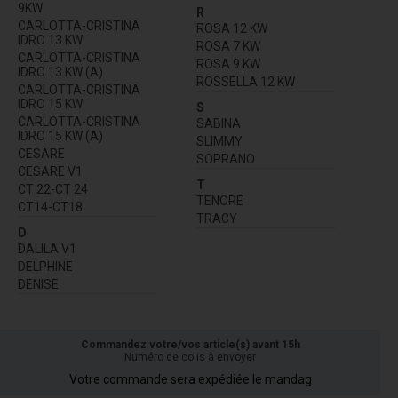
9KW
R
CARLOTTA-CRISTINA
ROSA 12 KW
IDRO 13 KW
ROSA 7 KW
CARLOTTA-CRISTINA
ROSA 9 KW
IDRO 13 KW (A)
ROSSELLA 12 KW
CARLOTTA-CRISTINA
IDRO 15 KW
S
CARLOTTA-CRISTINA
SABINA
IDRO 15 KW (A)
SLIMMY
CESARE
SOPRANO
CESARE V1
T
CT 22-CT 24
TENORE
CT14-CT18
TRACY
D
DALILA V1
DELPHINE
DENISE
Commandez votre/vos article(s) avant 15h
Numéro de colis à envoyer
Votre commande sera expédiée le mandag