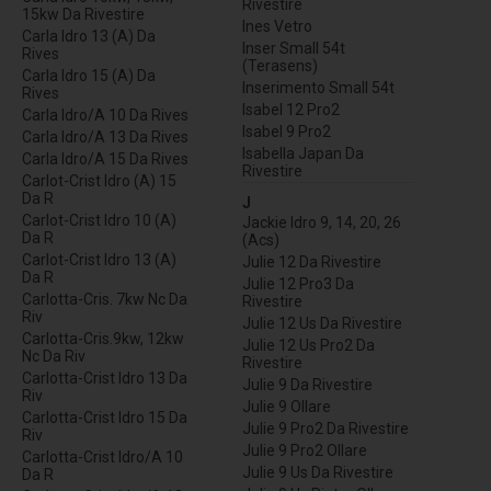
Rivestire
15kw Da Rivestire
Ines Vetro
Carla Idro 13 (A) Da
Inser Small 54t
Rives
(Terasens)
Carla Idro 15 (A) Da
Inserimento Small 54t
Rives
Isabel 12 Pro2
Carla Idro/A 10 Da Rives
Isabel 9 Pro2
Carla Idro/A 13 Da Rives
Isabella Japan Da
Carla Idro/A 15 Da Rives
Rivestire
Carlot-Crist Idro (A) 15
Da R
J
Carlot-Crist Idro 10 (A)
Jackie Idro 9, 14, 20, 26
Da R
(Acs)
Carlot-Crist Idro 13 (A)
Julie 12 Da Rivestire
Da R
Julie 12 Pro3 Da
Carlotta-Cris. 7kw Nc Da
Rivestire
Riv
Julie 12 Us Da Rivestire
Carlotta-Cris.9kw, 12kw
Julie 12 Us Pro2 Da
Nc Da Riv
Rivestire
Carlotta-Crist Idro 13 Da
Julie 9 Da Rivestire
Riv
Julie 9 Ollare
Carlotta-Crist Idro 15 Da
Julie 9 Pro2 Da Rivestire
Riv
Julie 9 Pro2 Ollare
Carlotta-Crist Idro/A 10
Julie 9 Us Da Rivestire
Da R