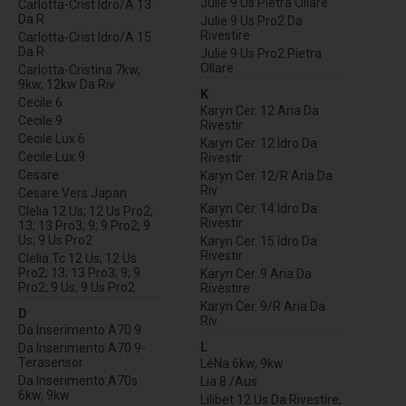
Julie 9 Us Pietra Ollare
Carlotta-Crist Idro/A 13
Da R
Julie 9 Us Pro2 Da
Rivestire
Carlotta-Crist Idro/A 15
Da R
Julie 9 Us Pro2 Pietra
Ollare
Carlotta-Cristina 7kw,
9kw, 12kw Da Riv
K
Cecile 6
Karyn Cer. 12 Aria Da
Cecile 9
Rivestir
Cecile Lux 6
Karyn Cer. 12 Idro Da
Cecile Lux 9
Rivestir
Cesare
Karyn Cer. 12/R Aria Da
Riv
Cesare Vers Japan
Karyn Cer. 14 Idro Da
Clelia 12 Us; 12 Us Pro2;
Rivestir
13; 13 Pro3; 9; 9 Pro2; 9
Us; 9 Us Pro2
Karyn Cer. 15 Idro Da
Rivestir
Clelia Tc 12 Us; 12 Us
Pro2; 13; 13 Pro3; 9; 9
Karyn Cer. 9 Aria Da
Pro2; 9 Us; 9 Us Pro2
Rivestire
Karyn Cer. 9/R Aria Da
D
Riv
Da Inserimento A70 9
L
Da Inserimento A70 9-
Terasensor
LéNa 6kw, 9kw
Da Inserimento A70s
Lia 8 /Aus
6kw, 9kw
Lilibet 12 Us Da Rivestire;