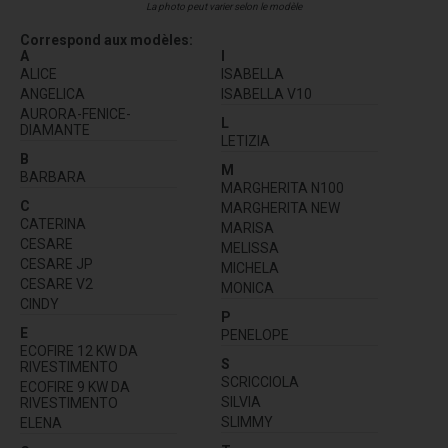
La photo peut varier selon le modèle
Correspond aux modèles:
A
I
ALICE
ISABELLA
ANGELICA
ISABELLA V10
AURORA-FENICE-
L
DIAMANTE
LETIZIA
B
M
BARBARA
MARGHERITA N100
C
MARGHERITA NEW
CATERINA
MARISA
CESARE
MELISSA
CESARE JP
MICHELA
CESARE V2
MONICA
CINDY
P
E
PENELOPE
ECOFIRE 12 KW DA
S
RIVESTIMENTO
SCRICCIOLA
ECOFIRE 9 KW DA
SILVIA
RIVESTIMENTO
SLIMMY
ELENA