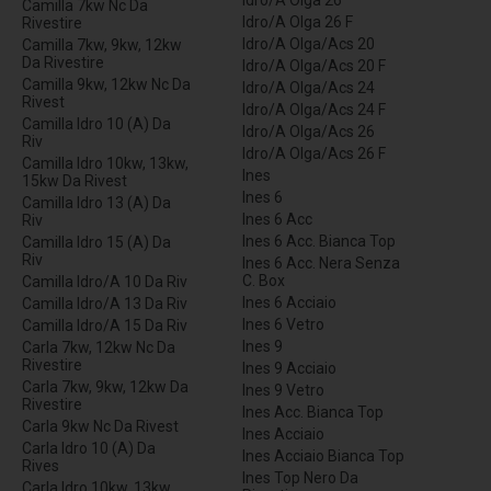
Idro/A Olga 26
Camilla 7kw Nc Da
Idro/A Olga 26 F
Rivestire
Idro/A Olga/Acs 20
Camilla 7kw, 9kw, 12kw
Da Rivestire
Idro/A Olga/Acs 20 F
Camilla 9kw, 12kw Nc Da
Idro/A Olga/Acs 24
Rivest
Idro/A Olga/Acs 24 F
Camilla Idro 10 (A) Da
Idro/A Olga/Acs 26
Riv
Idro/A Olga/Acs 26 F
Camilla Idro 10kw, 13kw,
Ines
15kw Da Rivest
Ines 6
Camilla Idro 13 (A) Da
Ines 6 Acc
Riv
Ines 6 Acc. Bianca Top
Camilla Idro 15 (A) Da
Riv
Ines 6 Acc. Nera Senza
C. Box
Camilla Idro/A 10 Da Riv
Ines 6 Acciaio
Camilla Idro/A 13 Da Riv
Ines 6 Vetro
Camilla Idro/A 15 Da Riv
Ines 9
Carla 7kw, 12kw Nc Da
Rivestire
Ines 9 Acciaio
Carla 7kw, 9kw, 12kw Da
Ines 9 Vetro
Rivestire
Ines Acc. Bianca Top
Carla 9kw Nc Da Rivest
Ines Acciaio
Carla Idro 10 (A) Da
Ines Acciaio Bianca Top
Rives
Ines Top Nero Da
Carla Idro 10kw, 13kw,