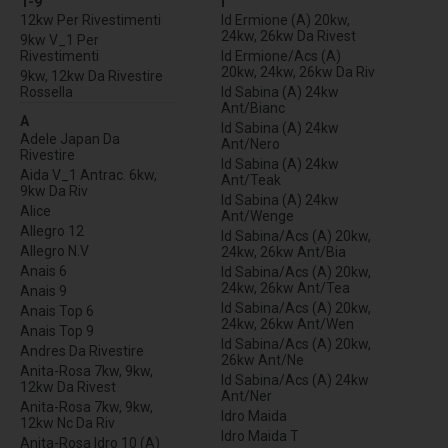
1-9
I
12kw Per Rivestimenti
Id Ermione (A) 20kw,
24kw, 26kw Da Rivest
9kw V_1 Per
Rivestimenti
Id Ermione/Acs (A)
20kw, 24kw, 26kw Da Riv
9kw, 12kw Da Rivestire
Rossella
Id Sabina (A) 24kw
Ant/Bianc
A
Id Sabina (A) 24kw
Adele Japan Da
Ant/Nero
Rivestire
Id Sabina (A) 24kw
Aida V_1 Antrac. 6kw,
Ant/Teak
9kw Da Riv
Id Sabina (A) 24kw
Alice
Ant/Wenge
Allegro 12
Id Sabina/Acs (A) 20kw,
Allegro N.V
24kw, 26kw Ant/Bia
Anais 6
Id Sabina/Acs (A) 20kw,
24kw, 26kw Ant/Tea
Anais 9
Id Sabina/Acs (A) 20kw,
Anais Top 6
24kw, 26kw Ant/Wen
Anais Top 9
Id Sabina/Acs (A) 20kw,
Andres Da Rivestire
26kw Ant/Ne
Anita-Rosa 7kw, 9kw,
Id Sabina/Acs (A) 24kw
12kw Da Rivest
Ant/Ner
Anita-Rosa 7kw, 9kw,
Idro Maida
12kw Nc Da Riv
Idro Maida T
Anita-Rosa Idro 10 (A)