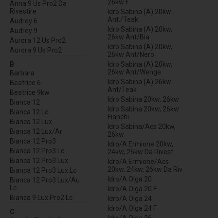
26kw F
Anna 9 Us Pro2 Da
Rivestire
Idro Sabina (A) 20kw
Ant./Teak
Audrey 6
Idro Sabina (A) 20kw,
Audrey 9
26kw Ant/Bia
Aurora 12 Us Pro2
Idro Sabina (A) 20kw,
Aurora 9 Us Pro2
26kw Ant/Nero
B
Idro Sabina (A) 20kw,
26kw Ant/Wenge
Barbara
Idro Sabina (A) 26kw
Beatrice 6
Ant/Teak
Beatrice 9kw
Idro Sabina 20kw, 26kw
Bianca 12
Idro Sabina 20kw, 26kw
Bianca 12 Lc
Fianchi
Bianca 12 Lux
Idro Sabina/Acs 20kw,
Bianca 12 Lux/Ar
26kw
Bianca 12 Pro3
Idro/A Ermione 20kw,
Bianca 12 Pro3 Lc
24kw, 26kw Da Rivest
Bianca 12 Pro3 Lux
Idro/A Ermione/Acs
20kw, 24kw, 26kw Da Riv
Bianca 12 Pro3 Lux Lc
Idro/A Olga 20
Bianca 12 Pro3 Lux/Au
Lc
Idro/A Olga 20 F
Bianca 9 Lux Pro2 Lc
Idro/A Olga 24
Idro/A Olga 24 F
C