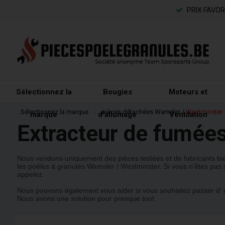
PRIX FAVO
Sélectionnez la
Bougies
Moteurs et
Sélectionnez la marque
»
pièces détachées Wamsler /
Westminster
marque
d'allumage
Ventilation
Extracteur de fumée
Nous vendons uniquement des pièces testées et de fabricants b
les poêles à granulés Wamsler / Westminster.
Si vous n'êtes pas 
appelez.
Nous pouvons également vous aider si vous souhaitez passer d' u
Nous avons une solution pour presque tout.