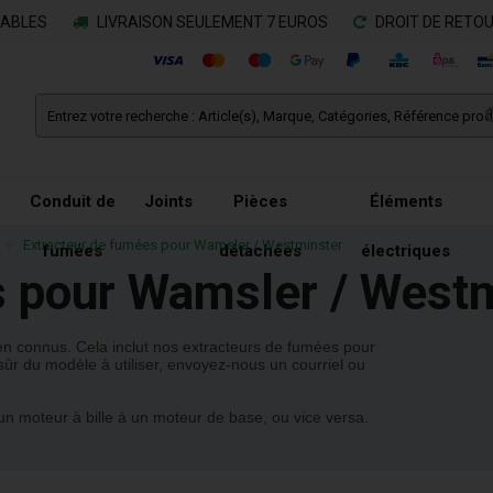
RABLES
LIVRAISON SEULEMENT 7 EUROS
DROIT DE RETOU
Conduit de
Joints
Pièces
Éléments
»
Extracteur de fumées pour Wamsler / Westminster
fumées
détachées
électriques
s pour Wamsler / West
ien connus.
Cela inclut nos extracteurs de fumées pour
sûr du modèle à utiliser, envoyez-nous un courriel ou
n moteur à bille à un moteur de base, ou vice versa.