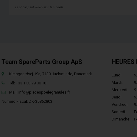
La photo peut varier selon le modèle
Team SpareParts Group ApS
HEURES 
Klejsgaardvej 19a, 7130 Juelsminde, Danemark
Lundi:
9.
Mardi:
9.
Tél: +33 1 83 79 00 18
Mercredi:
9.
Mail:
info@piecespoelegranules.fr
Jeudi:
9.
Numéro Fiscal: DK-35862803
Vendredi:
9.
Samedi:
F
Dimanche:
F