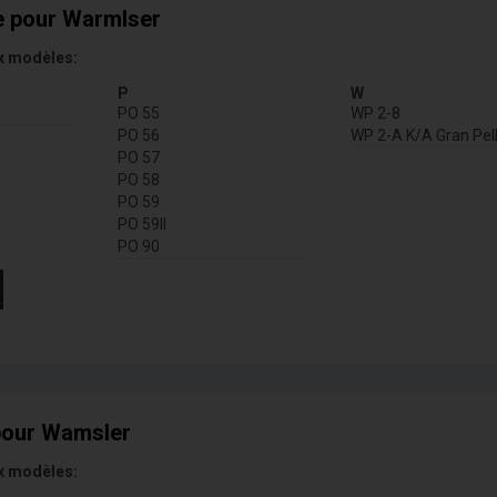
e pour Warmlser
x modèles:
P
W
PO 55
WP 2-8
PO 56
WP 2-A K/A Gran Pel
PO 57
PO 58
PO 59
PO 59II
PO 90
pour Wamsler
x modèles: