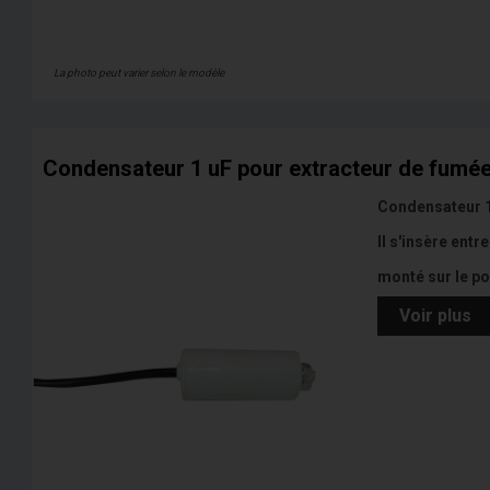
La photo peut varier selon le modèle
Condensateur 1 uF pour extracteur de fumées
Condensateur 1 
Il s'insère entr
monté sur le po
Voir plus