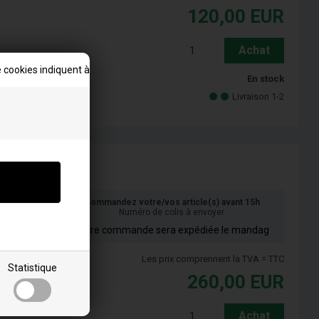
120,00
EUR
Achat
 cookies indiquent à
En stock
Livraison 1-2
Commandez votre/vos article(s) avant 15h
Numéro de colis à envoyer
Votre commande sera expédiée le mandag
Les prix comprennent la TVA = TTC
Statistique
260,00
EUR
Achat