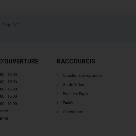
Page 1/1
D'OUVERTURE
RACCOURCIS
00 - 15.00
Questions et réponses
00 - 15.00
Guide Video
00 - 15.00
Premiére Page
00 - 15.00
Paniér
00 - 13.00
ermé
Conditions
ermé