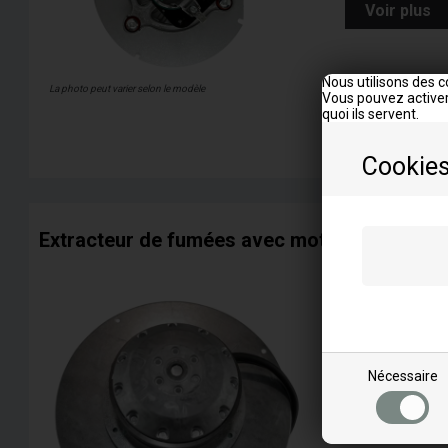
Voir plus
Nous utilisons des c
La photo peut varier selon le modèle
Vous pouvez activer
quoi ils servent.
Cookie
Extracteur de fumées avec moteur sphériqu
Correspond au
W
WP Aqua
Voir plus
Nécessaire