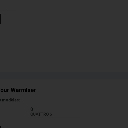
pour Warmlser
x modèles:
Q
QUATTRO 6