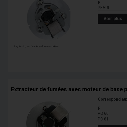
P
PEARL
Voir plus
La photo peut varier selon le modèle
Extracteur de fumées avec moteur de base 
Correspond au
P
PO 60
PO 81