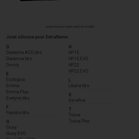
La photo peut varier selon le modèle
Joint silicone pour Extraflame:
D
H
Diadema ACS Idro
HP15
Diadema Idro
HP15 EVO
Doroty
HP22
HP22 EVO
E
Ecologica
L
Emma
Liliana Idro
Emma Plus
S
Evelyne Idro
Serafina
F
T
Fiandra Idro
Tosca
Tosca Plus
G
Giusy
Giusy EVO