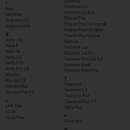
Serafina
I
Serafina Evo
Ilary
Serafina Lux Evo
Ilary Plus
Sharon Plus
Iside Idro 2.0
Sharon Plus CX Crystal
Iside Idro H15
Sharon Plus CX Petra
K
Sharon Plus Crystal
Katia 11k
Sinfony
Katia 9
Souvenir Lux
Katia 9k
Souvenir Lux Evo
Ketty 5.0
Souvenir Plus Lux 5.0
Ketty EVO
Souvenir Steel
Ketty Evo 2.0
Souvenir Steel Evo
Klaudia
T
Klaudia 5.0
Teorema
Klaudia Plus
Teorema 5.0
Klaudia Plus 5.0
Teorema Plus
L
Teorema Plus 5.0
Lina Top
Terry Plus
Lucia
V
Lucia Plus
Virna Idro
W