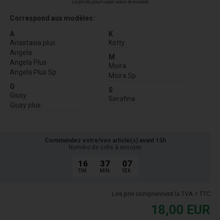
La photo peut varier selon le modèle
Correspond aux modèles:
A
K
Anastasia plus
Ketty
Angela
M
Angela Plus
Moira
Angela Plus Sp
Moira Sp
G
S
Giusy
Serafina
Giusy plus
Commandez votre/vos article(s) avant 15h
Numéro de colis à envoyer
16
37
06
TIM.
MIN.
SEK.
Les prix comprennent la TVA = TTC
18,00
EUR