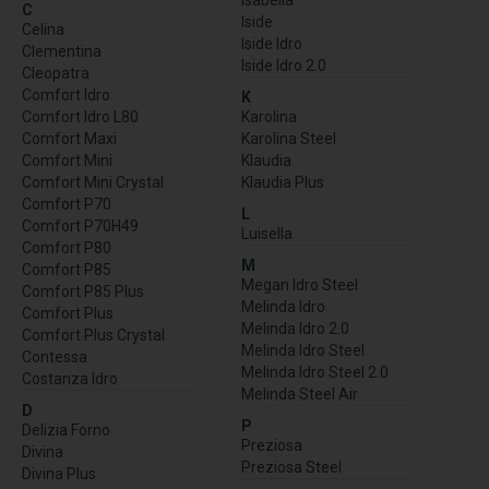
Isabella
C
Iside
Celina
Iside Idro
Clementina
Iside Idro 2.0
Cleopatra
Comfort Idro
K
Comfort Idro L80
Karolina
Comfort Maxi
Karolina Steel
Comfort Mini
Klaudia
Comfort Mini Crystal
Klaudia Plus
Comfort P70
L
Comfort P70H49
Luisella
Comfort P80
M
Comfort P85
Megan Idro Steel
Comfort P85 Plus
Melinda Idro
Comfort Plus
Melinda Idro 2.0
Comfort Plus Crystal
Melinda Idro Steel
Contessa
Melinda Idro Steel 2.0
Costanza Idro
Melinda Steel Air
D
P
Delizia Forno
Preziosa
Divina
Preziosa Steel
Divina Plus