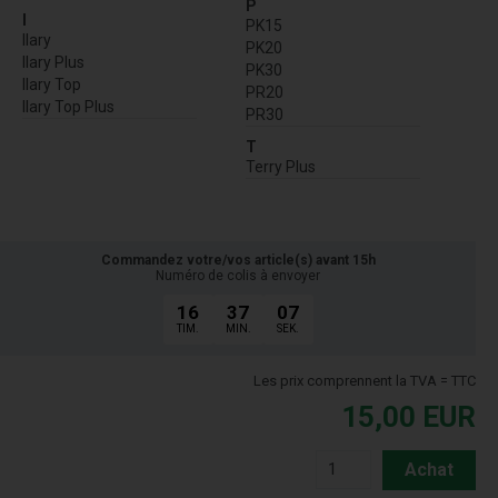
P
I
PK15
Ilary
PK20
Ilary Plus
PK30
Ilary Top
PR20
Ilary Top Plus
PR30
T
Terry Plus
Commandez votre/vos article(s) avant 15h
Numéro de colis à envoyer
16
37
06
TIM.
MIN.
SEK.
Les prix comprennent la TVA = TTC
15,00
EUR
Achat