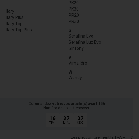
PK20
I
PK30
Ilary
PR20
Ilary Plus
PR30
Ilary Top
Ilary Top Plus
S
Serafina Evo
Serafina Lux Evo
Sinfony
V
Virna Idro
W
Wendy
Commandez votre/vos article(s) avant 15h
Numéro de colis à envoyer
16
37
06
TIM.
MIN.
SEK.
Les prix comprennent la TVA = TTC