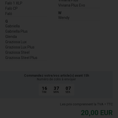
Viviana Plus
Falò 1 XLP
Viviana Plus Evo
Falò CP
W
Faló
Wendy
G
Gabriella
Gabriella Plus
Glenda
Graziosa Lux
Graziosa Lux Plus
Graziosa Steel
Graziosa Steel Plus
Commandez votre/vos article(s) avant 15h
Numéro de colis à envoyer
16
37
06
TIM.
MIN.
SEK.
Les prix comprennent la TVA = TTC
20,00
EUR