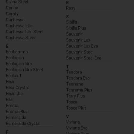
Divina Steel
R
Dorina
Rosy
Doroty
S
Duchessa
Sibilla
Duchessa Idro
Sibilla Plus
Duchessa Idro Steel
Souvenir
Duchessa Steel
Souvenir Lux
Souvenir Lux Evo
E
Ecofiamma
Souvenir Steel
Ecologica
Souvenir Steel Evo
Ecologica Idro
T
Ecologica Idro Steel
Teodora
Ecolux 1
Teodora Evo
Elisir
Teorema
Elisir Crystal
Teorema Plus
Elisir Idro
Terry Plus
Ella
Tosca
Emma
Tosca Plus
Emma Plus
V
Esmeralda
Viviana
Esmeralda Crystal
Viviana Evo
F