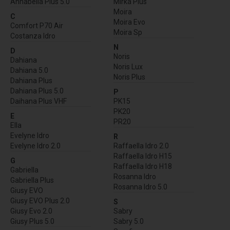
Annabella Plus 5.0
Mirka Plus
Moira
C
Moira Evo
Comfort P70 Air
Moira Sp
Costanza Idro
N
D
Noris
Dahiana
Noris Lux
Dahiana 5.0
Noris Plus
Dahiana Plus
Dahiana Plus 5.0
P
Daihana Plus VHF
PK15
PK20
E
PR20
Ella
Evelyne Idro
R
Evelyne Idro 2.0
Raffaella Idro 2.0
Raffaella Idro H15
G
Raffaella Idro H18
Gabriella
Rosanna Idro
Gabriella Plus
Rosanna Idro 5.0
Giusy EVO
Giusy EVO Plus 2.0
S
Giusy Evo 2.0
Sabry
Giusy Plus 5.0
Sabry 5.0