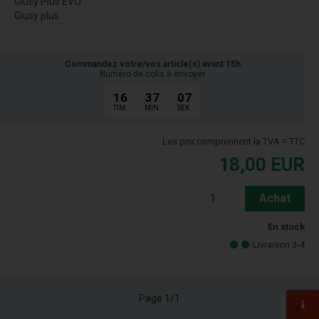
Giusy Plus EVO
Giusy plus
Commandez votre/vos article(s) avant 15h
Numéro de colis à envoyer
16
37
06
TIM.
MIN.
SEK.
Les prix comprennent la TVA = TTC
18,00
EUR
Achat
En stock
Livraison 3-4
Page 1/1