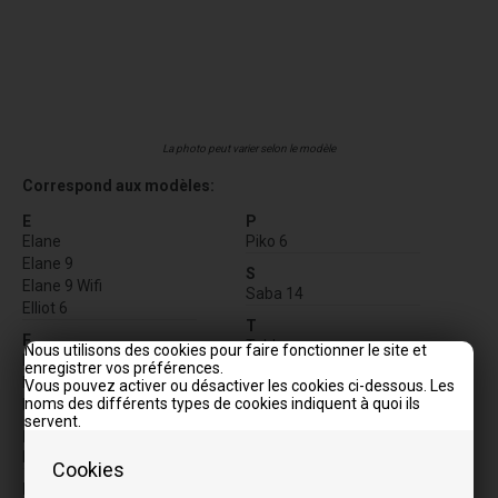
La photo peut varier selon le modèle
Correspond aux modèles:
E
P
Elane
Piko 6
Elane 9
S
Elane 9 Wifi
Saba 14
Elliot 6
T
F
Tabla
Nous utilisons des cookies pour faire fonctionner le site et
Floyd 7
enregistrer vos préférences.
Tabla 7 T2
Floyd 7 Wifi
Vous pouvez activer ou désactiver les cookies ci-dessous. Les
V
noms des différents types de cookies indiquent à quoi ils
Free
Vera
servent.
L
Vera 7
Luna
Vera 7 T2
Cookies
Vera UP
M