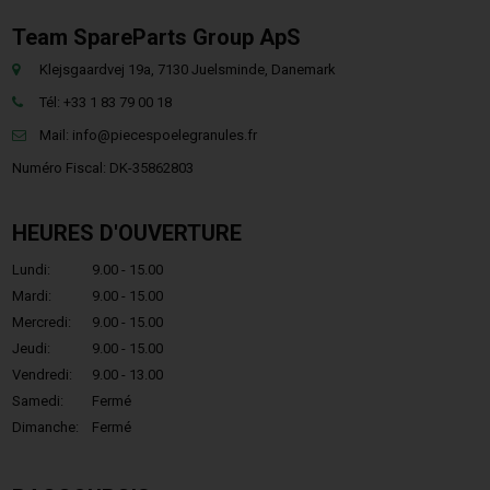
Team SpareParts Group ApS
Klejsgaardvej 19a, 7130 Juelsminde, Danemark
Tél: +33 1 83 79 00 18
Mail:
info@piecespoelegranules.fr
Numéro Fiscal: DK-35862803
HEURES D'OUVERTURE
Lundi:
9.00 - 15.00
Mardi:
9.00 - 15.00
Mercredi:
9.00 - 15.00
Jeudi:
9.00 - 15.00
Vendredi:
9.00 - 13.00
Samedi:
Fermé
Dimanche:
Fermé