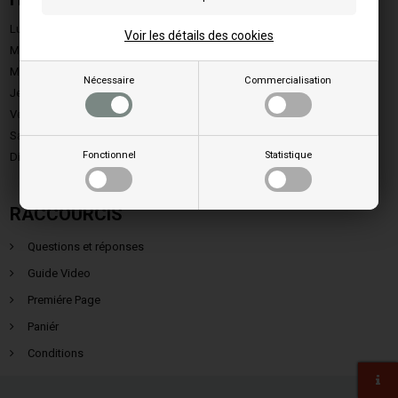
Lundi:
9.00 - 15.00
Voir les détails des cookies
Mardi:
9.00 - 15.00
Mercredi:
9.00 - 15.00
Nécessaire
Commercialisation
Jeudi:
9.00 - 15.00
Vendredi:
9.00 - 13.00
Samedi:
Fermé
Fonctionnel
Statistique
Dimanche:
Fermé
RACCOURCIS
Questions et réponses
Guide Video
Premiére Page
Paniér
Conditions