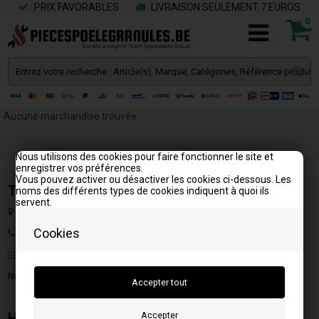
PRIX FAVORABLES
LIVRAISON SEULEMENT 7 EUROS
0
Aucune marchandise trouvée
Nous utilisons des cookies pour faire fonctionner le site et
enregistrer vos préférences.
Vous pouvez activer ou désactiver les cookies ci-dessous. Les
Team SpareParts Group ApS
noms des différents types de cookies indiquent à quoi ils
servent.
Klejsgaardvej 19a, 7130 Juelsminde, Danemark
Cookies
Tél: +33 1 83 79 00 18
Mail:
info@piecespoelegranules.fr
Numéro Fiscal: DK-35862803
HEURES D'OUVERTURE