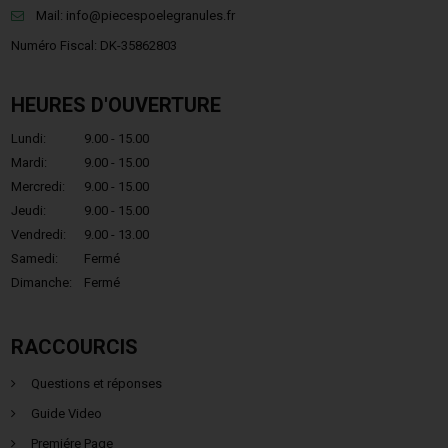
Mail:
info@piecespoelegranules.fr
Numéro Fiscal: DK-35862803
HEURES D'OUVERTURE
Lundi:
9.00 - 15.00
Mardi:
9.00 - 15.00
Mercredi:
9.00 - 15.00
Jeudi:
9.00 - 15.00
Vendredi:
9.00 - 13.00
Samedi:
Fermé
Dimanche:
Fermé
RACCOURCIS
Questions et réponses
Guide Video
Premiére Page