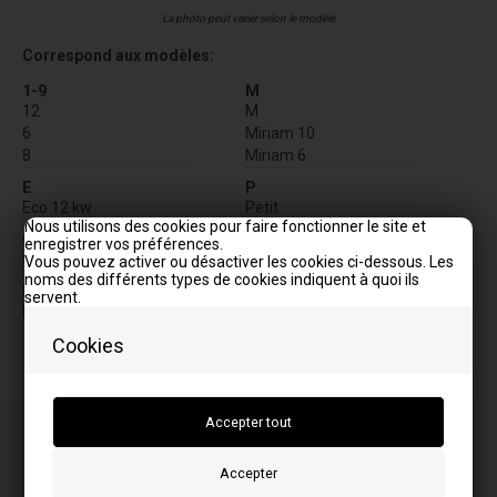
La photo peut varier selon le modèle
Correspond aux modèles:
1-9
M
12
M
6
Miriam 10
8
Miriam 6
E
P
Eco 12 kw
Petit
Nous utilisons des cookies pour faire fonctionner le site et
G
S
enregistrer vos préférences.
GRETA8
S
Vous pouvez activer ou désactiver les cookies ci-dessous. Les
noms des différents types de cookies indiquent à quoi ils
SAB105ABKA
L
servent.
SE70AK3E
Lisa
Sara
Cookies
Commandez votre/vos article(s) avant 15h
Numéro de colis à envoyer
07
46
45
TIM.
MIN.
SEK.