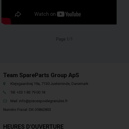
Page 1/1
Team SpareParts Group ApS
Klejsgaardvej 19a, 7130 Juelsminde, Danemark
Tél: +33 1 83 79 00 18
Mail:
info@piecespoelegranules.fr
Numéro Fiscal: DK-35862803
HEURES D'OUVERTURE