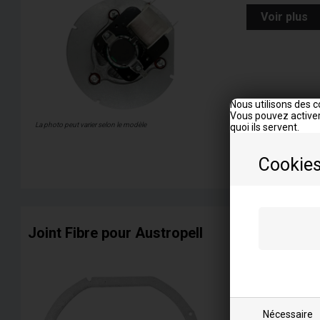
Voir plus
Nous utilisons des c
Vous pouvez activer
La photo peut varier selon le modèle
quoi ils servent.
Cookie
Joint Fibre pour Austropell
Correspond au
1-9
700
E
Nécessaire