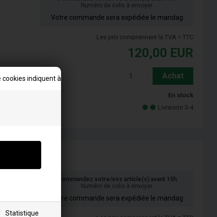
Numéro de colis à envoyer
Votre commande sera expédiée le mandag
Les prix comprennent la TVA = TTC
120,00
EUR
Achat
 cookies indiquent à
En stock
Livraison 3-4
Commandez votre/vos article(s) avant 15h
Numéro de colis à envoyer
Votre commande sera expédiée le mandag
Statistique