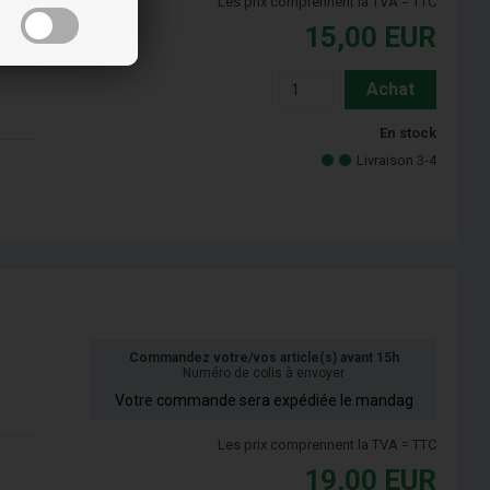
Les prix comprennent la TVA = TTC
15,00
EUR
Achat
En stock
Livraison 3-4
Commandez votre/vos article(s) avant 15h
Numéro de colis à envoyer
Votre commande sera expédiée le mandag
Les prix comprennent la TVA = TTC
19,00
EUR