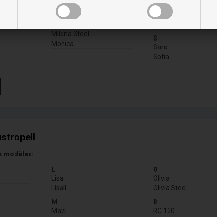
M
R
Mavi
RC 120
Milena
RV 100
Milena Steel
S
Monica
Sara
Sofia
stropell
x modèles:
L
O
Lisa
Olivia
Lisali
Olivia Steel
M
R
Mavi
RC 120