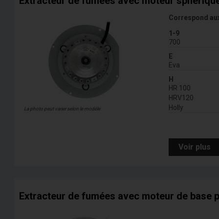
Extracteur de fumées avec moteur sphérique
Correspond au
1-9
700
E
Eva
H
HR 100
HRV120
Holly
La photo peut varier selon le modèle
Voir plus
Extracteur de fumées avec moteur de base p