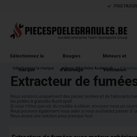
PRIX FAVO
Sélectionnez la
Bougies
Moteurs et
Sélectionnez la marque
»
pièces détachées Austropell
»
Extracteu
marque
d'allumage
Ventilation
Extracteur de fumées
Nous vendons uniquement des pièces testées et de fabricants bie
les poêles à granulés Austropell.
Si vous n'êtes pas sûr du modèle à utiliser, envoyez-nous un courr
Nous pouvons également vous aider si vous souhaitez passer d' un 
Nous avons une solution pour presque tout.