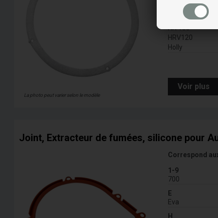
Eva
H
HR 100
HRV120
Holly
Voir plus
La photo peut varier selon le modèle
Joint, Extracteur de fumées, silicone pour Au
Correspond au
1-9
700
E
Eva
H