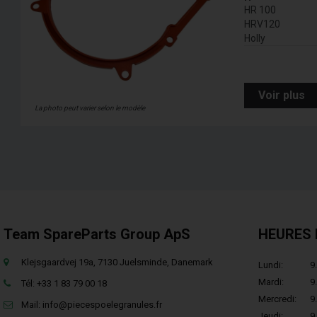
HR 100
HRV120
Holly
Voir plus
La photo peut varier selon le modèle
Team SpareParts Group ApS
HEURES 
Klejsgaardvej 19a, 7130 Juelsminde, Danemark
Lundi:
9.
Mardi:
9.
Tél: +33 1 83 79 00 18
Mercredi:
9.
Mail:
info@piecespoelegranules.fr
Jeudi:
9.