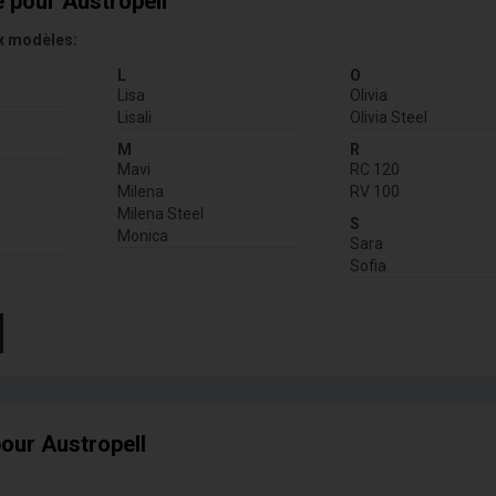
 pour Austropell
x modèles:
L
O
Lisa
Olivia
Lisali
Olivia Steel
M
R
Mavi
RC 120
Milena
RV 100
Milena Steel
S
Monica
Sara
Sofia
our Austropell