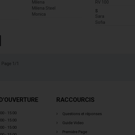
Milena
RV 100
Milena Steel
S
Monica
Sara
Sofia
Page 1/1
D'OUVERTURE
RACCOURCIS
00 - 15.00
Questions et réponses
00 - 15.00
Guide Video
00 - 15.00
Premiére Page
00 - 15.00