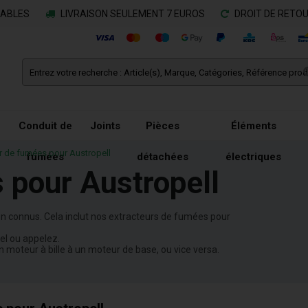
RABLES
LIVRAISON SEULEMENT 7 EUROS
DROIT DE RETOU
Conduit de
Joints
Pièces
Éléments
r de fumées pour Austropell
fumées
détachées
électriques
 pour Austropell
n connus. Cela inclut nos extracteurs de fumées pour
iel ou appelez.
moteur à bille à un moteur de base, ou vice versa.