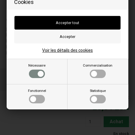
Cookies
La photo peut varier selon le modèle
Correspond aux modèles:
P
P30
P31
P50
Voir les détails des cookies
P51
Nécessaire
Commercialisation
Commandez votre/vos article(s) avant 15h
Numéro de colis à envoyer
Votre commande sera expédiée le mandag
Fonctionnel
Statistique
Les prix comprennent la TVA = TTC
26,54
EUR
Achat
En stock