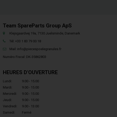
Team SpareParts Group ApS
Klejsgaardvej 19a, 7130 Juelsminde, Danemark
Tél: +33 1 83 79 00 18
Mail:
info@piecespoelegranules.fr
Numéro Fiscal: DK-35862803
HEURES D'OUVERTURE
Lundi:
9.00 - 15.00
Mardi:
9.00 - 15.00
Mercredi:
9.00 - 15.00
Jeudi:
9.00 - 15.00
Vendredi:
9.00 - 13.00
Samedi:
Fermé