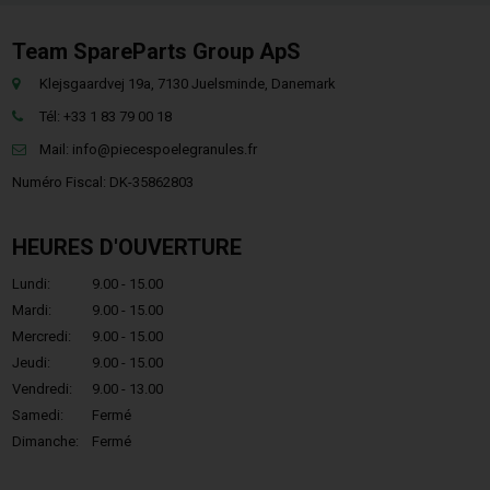
Team SpareParts Group ApS
Klejsgaardvej 19a, 7130 Juelsminde, Danemark
Tél: +33 1 83 79 00 18
Mail:
info@piecespoelegranules.fr
Numéro Fiscal: DK-35862803
HEURES D'OUVERTURE
Lundi:
9.00 - 15.00
Mardi:
9.00 - 15.00
Mercredi:
9.00 - 15.00
Jeudi:
9.00 - 15.00
Vendredi:
9.00 - 13.00
Samedi:
Fermé
Dimanche:
Fermé