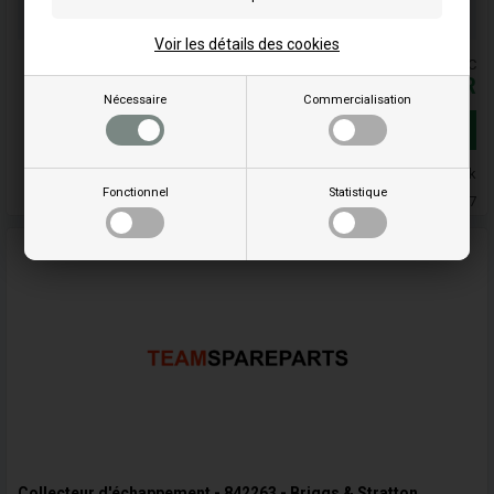
Votre commande sera expédiée le mandag
Voir les détails des cookies
Les prix comprennent la TVA = TTC
173,01
EUR
Nécessaire
Commercialisation
Ajouter au panier
En stock
Fonctionnel
Statistique
Livraison 5-7
Collecteur d'échappement - 842263 - Briggs & Stratton