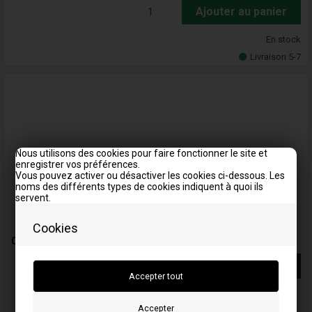
Ajouter au panier
En stock
Livraison 5-7
Nous utilisons des cookies pour faire fonctionner le site et
enregistrer vos préférences.
Vous pouvez activer ou désactiver les cookies ci-dessous. Les
noms des différents types de cookies indiquent à quoi ils
servent.
Cookies
Collecteur d'échappement - 808908 - Briggs & Stratton
Voir plus
Commandez votre/vos article(s) avant 15h
Numéro de colis à envoyer